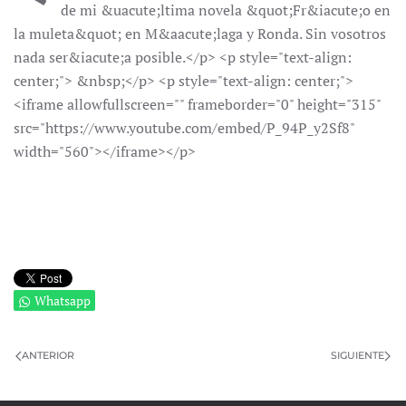
de mi &uacute;ltima novela &quot;Fr&iacute;o en
la muleta&quot; en M&aacute;laga y Ronda. Sin vosotros
nada ser&iacute;a posible.</p> <p style="text-align:
center;"> &nbsp;</p> <p style="text-align: center;">
<iframe allowfullscreen="" frameborder="0" height="315"
src="https://www.youtube.com/embed/P_94P_y2Sf8"
width="560"></iframe></p>
Whatsapp
ANTERIOR
SIGUIENTE