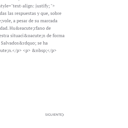
yle="text-align: justify; ">
as las respuestas y que, sobre
e;vole, a pesar de su marcada
iedad. Hu&eacute;rfano de
estra situaci&oacute;n de forma
s Salvados&rdquo; se ha
aacute;n.</p> <p> &nbsp;</p>
SIGUIENTE