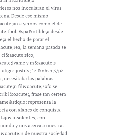
ta al ni&ntilde;o
leses nos inocularan el virus
scena. Desde ese mismo
acute;an a yernos como el de
cute;tbol. Espa&ntilde;a desde
;a el hecho de parar el
aacute;rea, la semana pasada se
 cl&aacute;sico,
aacute;lvame y m&aacute;s
align: justify; "> &nbsp;</p>
a, necesitaba las palabras
acute;n fil&oacute;sofo se
ibi&oacute;, frase tan certera
lvame&rdquo; representa la
yecta con afanes de conquista
tajos insolentes, con
 mundo y nos acerca a nuestras
ci&oacute;n de nuestra sociedad