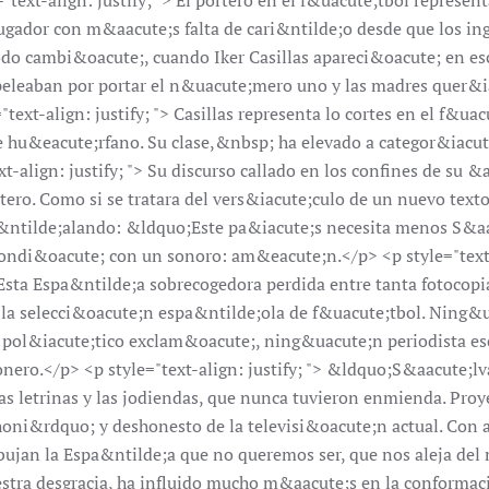
text-align: justify; "> El portero en el f&uacute;tbol represen
ugador con m&aacute;s falta de cari&ntilde;o desde que los ing
do cambi&oacute;, cuando Iker Casillas apareci&oacute; en e
eleaban por portar el n&uacute;mero uno y las madres quer&i
text-align: justify; "> Casillas representa lo cortes en el f&ua
 hu&eacute;rfano. Su clase,&nbsp; ha elevado a categor&iacute
t-align: justify; "> Su discurso callado en los confines de su &
ero. Como si se tratara del vers&iacute;culo de un nuevo texto
e&ntilde;alando: &ldquo;Este pa&iacute;s necesita menos S&
pondi&oacute; con un sonoro: am&eacute;n.</p> <p style="text-
> Esta Espa&ntilde;a sobrecogedora perdida entre tanta fotocopi
e la selecci&oacute;n espa&ntilde;ola de f&uacute;tbol. Ning&u
pol&iacute;tico exclam&oacute;, ning&uacute;n periodista escr
onero.</p> <p style="text-align: justify; "> &ldquo;S&aacute;
las letrinas y las jodiendas, que nunca tuvieron enmienda. Pro
choni&rdquo; y deshonesto de la televisi&oacute;n actual. Con a
dibujan la Espa&ntilde;a que no queremos ser, que nos aleja del
uestra desgracia, ha influido mucho m&aacute;s en la conforma