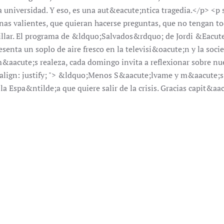
universidad. Y eso, es una aut&eacute;ntica tragedia.</p> <p st
s valientes, que quieran hacerse preguntas, que no tengan tod
chillar. El programa de &ldquo;Salvados&rdquo; de Jordi &Eacut
esenta un soplo de aire fresco en la televisi&oacute;n y la soc
m&aacute;s realeza, cada domingo invita a reflexionar sobre nu
t-align: justify; "> &ldquo;Menos S&aacute;lvame y m&aacute;
 la Espa&ntilde;a que quiere salir de la crisis. Gracias capit&