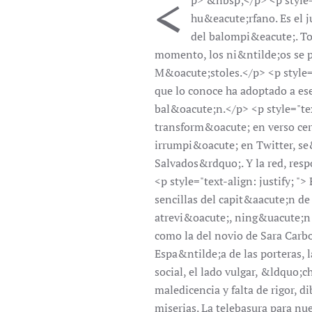
<
p> &nbsp;</p> <p style="
hu&eacute;rfano. Es el j
del balompi&eacute;. To
momento, los ni&ntilde;os se p
M&oacute;stoles.</p> <p style="
que lo conoce ha adoptado a ese
bal&oacute;n.</p> <p style="tex
transform&oacute; en verso cert
irrumpi&oacute; en Twitter, s
Salvados&rdquo;. Y la red, res
<p style="text-align: justify; "
sencillas del capit&aacute;n d
atrevi&oacute;, ning&uacute;n 
como la del novio de Sara Carb
Espa&ntilde;a de las porteras, 
social, el lado vulgar, &ldquo;
maledicencia y falta de rigor, 
miserias. La telebasura para n