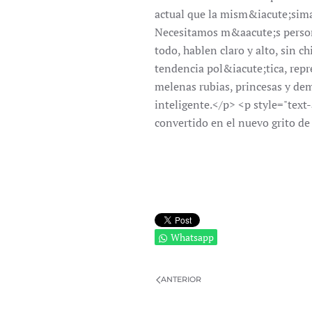
actual que la mism&iacute;sima 
Necesitamos m&aacute;s persona
todo, hablen claro y alto, sin 
tendencia pol&iacute;tica, repr
melenas rubias, princesas y de
inteligente.</p> <p style="tex
convertido en el nuevo grito de
Whatsapp
ANTERIOR