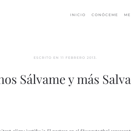
INICIO
CONÓCEME
ME
ESCRITO EN
11 FEBRERO 2013
.
os Sálvame y más Salv