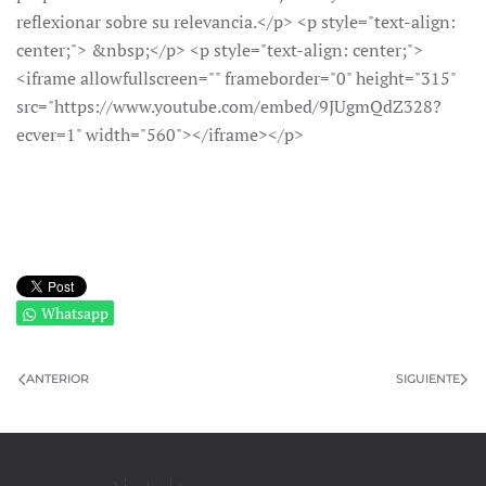
reflexionar sobre su relevancia.</p> <p style="text-align:
center;"> &nbsp;</p> <p style="text-align: center;">
<iframe allowfullscreen="" frameborder="0" height="315"
src="https://www.youtube.com/embed/9JUgmQdZ328?
ecver=1" width="560"></iframe></p>
Whatsapp
ANTERIOR
SIGUIENTE