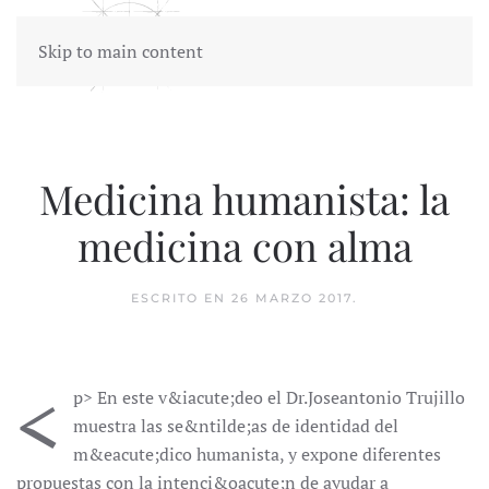
Skip to main content
Medicina humanista: la
medicina con alma
ESCRITO EN
26 MARZO 2017
.
<
p> En este v&iacute;deo el Dr.Joseantonio Trujillo
muestra las se&ntilde;as de identidad del
m&eacute;dico humanista, y expone diferentes
propuestas con la intenci&oacute;n de ayudar a