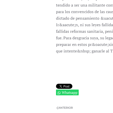
tendido a ser una militante com
para los convencidos de las caus
dictado de pensamiento &uacute
Ir&aacute;n, ni sus leyes fallid
fallidas reformas sanitaria, pe
fue. Para desgracia suya, su l
preparar en estos pr&oacute;xi
que intente&nbsp; ganarle al 
Whatsapp
ANTERIOR