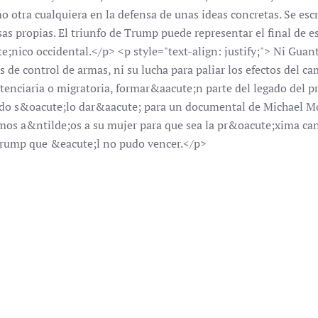
o otra cualquiera en la defensa de unas ideas concretas. Se esc
as propias. El triunfo de Trump puede representar el final de e
;nico occidental.</p> <p style="text-align: justify;"> Ni Gua
as de control de armas, ni su lucha para paliar los efectos del c
nitenciaria o migratoria, formar&aacute;n parte del legado del 
egado s&oacute;lo dar&aacute; para un documental de Michael M
mos a&ntilde;os a su mujer para que sea la pr&oacute;xima c
Trump que &eacute;l no pudo vencer.</p>