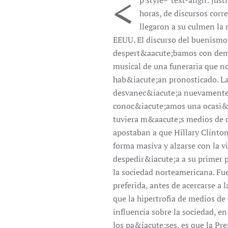
<
p style="text-align: jus
horas, de discursos corr
llegaron a su culmen la 
EEUU. El discurso del buenismo
despert&aacute;bamos con demas
musical de una funeraria que n
hab&iacute;an pronosticado. La
desvanec&iacute;a nuevamente el
conoc&iacute;amos una ocasi&oa
tuviera m&aacute;s medios de c
apostaban a que Hillary Clinton
forma masiva y alzarse con la v
despedir&iacute;a a su primer 
la sociedad norteamericana. Fu
preferida, antes de acercarse a 
que la hipertrofia de medios d
influencia sobre la sociedad, e
los pa&iacute;ses, es que la Pr