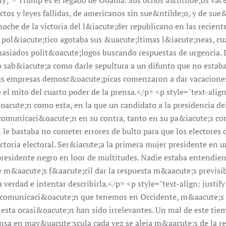
tify;"> Trump es el legado de Obama. Sus ochos a&ntilde;os vac
ectos y leyes fallidas, de americanos sin sue&ntilde;o, y de su
noche de la victoria del l&iacute;der republicano en las recient
 pol&iacute;tico agotaba sus &uacute;ltimas l&iacute;neas, c
iados polit&oacute;logos buscando respuestas de urgencia. La
o sab&iacute;a como darle sepultura a un difunto que no esta
s empresas demosc&oacute;picas comenzaron a dar vacaciones 
 mito del cuarto poder de la prensa.</p> <p style="text-align:
cute;n como esta, en la que un candidato a la presidencia de
omunicaci&oacute;n en su contra, tanto en su pa&iacute;s co
 le bastaba no cometer errores de bulto para que los electores
ictoria electoral. Ser&iacute;a la primera mujer presidente en 
presidente negro en loor de multitudes. Nadie estaba entendie
e m&aacute;s f&aacute;cil dar la respuesta m&aacute;s previsib
la verdad e intentar describirla.</p> <p style="text-align: justi
e comunicaci&oacute;n que tenemos en Occidente, m&aacute;s 
n esta ocasi&oacute;n han sido irrelevantes. Un mal de este tie
ensa en may&uacute;scula cada vez se aleja m&aacute;s de la rea