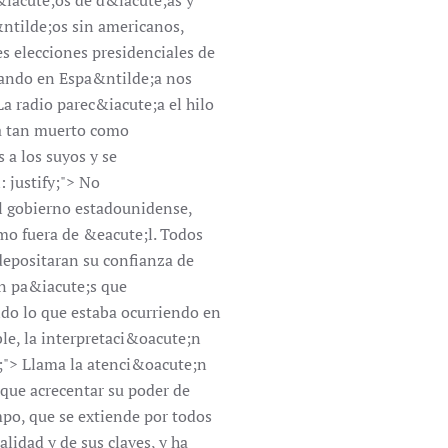
&iacute;os de d&iacute;as y
e&ntilde;os sin americanos,
es elecciones presidenciales de
uando en Espa&ntilde;a nos
 radio parec&iacute;a el hilo
ba tan muerto como
a los suyos y se
 justify;"> No
l gobierno estadounidense,
mo fuera de &eacute;l. Todos
 depositaran su confianza de
un pa&iacute;s que
ndo lo que estaba ocurriendo en
le, la interpretaci&oacute;n
fy;"> Llama la atenci&oacute;n
que acrecentar su poder de
mpo, que se extiende por todos
lidad y de sus claves, y ha