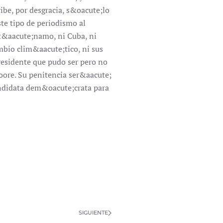
ribe, por desgracia, s&oacute;lo
ste tipo de periodismo al
nt&aacute;namo, ni Cuba, ni
ambio clim&aacute;tico, ni sus
presidente que pudo ser pero no
oore. Su penitencia ser&aacute;
andidata dem&oacute;crata para
SIGUIENTE