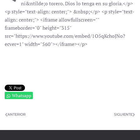
ni&ntilde;o torero. Dios lo tenga en su gloria.</p>
<p style="text-align: center;"> &nbsp;</p> <p style="text-
align: center;"> <iframe allowfullscreen=""
frameborder="0" height="315"
src="https://www.youtube.com/embed/1O5qKchoJNo?
ecver=1" width="560"></iframe></p>
Whatsapp
ANTERIOR
SIGUIENTE