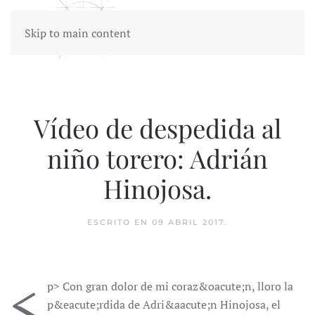
Skip to main content
Vídeo de despedida al
niño torero: Adrián
Hinojosa.
ESCRITO EN
09 ABRIL 2017
.
<
p> Con gran dolor de mi coraz&oacute;n, lloro la
p&eacute;rdida de Adri&aacute;n Hinojosa, el