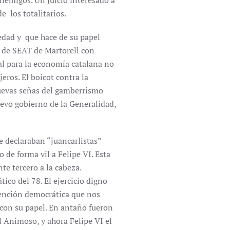
enemigos. Un juicio interesado a
 los totalitarios.
iedad y que hace de su papel
a de SEAT de Martorell con
al para la economía catalana no
eros. El boicot contra la
uevas señas del gamberrismo
uevo gobierno de la Generalidad,
 declaraban “juancarlistas”
de forma vil a Felipe VI. Esta
e tercero a la cabeza.
ico del 78. El ejercicio digno
tención democrática que nos
 con su papel. En antaño fueron
el Animoso, y ahora Felipe VI el