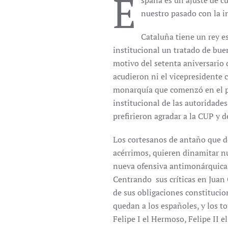
E
spaña es un ajuste de c
nuestro pasado con la i
Cataluña tiene un rey e
institucional un tratado de bue
motivo del setenta aniversario 
acudieron ni el vicepresidente c
monarquía que comenzó en el p
institucional de las autoridade
prefirieron agradar a la CUP y de
Los cortesanos de antaño que d
acérrimos, quieren dinamitar nu
nueva ofensiva antimonárquica 
Centrando sus críticas en Juan 
de sus obligaciones constitucio
quedan a los españoles, y los t
Felipe I el Hermoso, Felipe II e