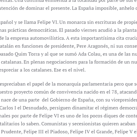
uentas. Una continua enmienda a la totalidad por parte de sus 
ntención de dominar el presente. La España imposible, anhelo de
spañol y se llama Felipe VI. Un monarca sin escrituras de prop
nas prácticas democráticas. El pasado viernes acudió a la plant
de la empresa automovilística. A esta importantísima cita cruci
atalán en funciones de presidente, Pere Aragonés, ni sus consej
asado Quim Torra y al que se sumó Ada Colau, es una de las n
s catalanas. En plenas negociaciones para la formación de un n
spreciar a los catalanes. Ese es el nivel.
espreciaban el papel de la monarquía parlamentaria pero que se
estro proyecto común de convivencia nacido en el 78, atacando 
nace de una parte del Gobierno de España, con su vicepresident
Carlos I el Desnudado, persiguen dinamitar el régimen democrát
nales por parte de Felipe VI es uno de los pocos diques de con
otalitarios lo saben. Comunistas y secesionistas quieren acaban
l Prudente, Felipe III el Piadoso, Felipe IV el Grande, Felipe V 