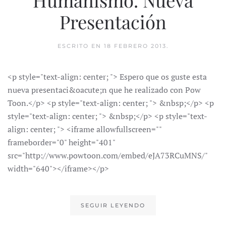
Presentación
ESCRITO EN
18 FEBRERO 2013
.
<p style="text-align: center; "> Espero que os guste esta
nueva presentaci&oacute;n que he realizado con Pow
Toon.</p> <p style="text-align: center; "> &nbsp;</p> <p
style="text-align: center; "> &nbsp;</p> <p style="text-
align: center; "> <iframe allowfullscreen=""
frameborder="0" height="401"
src="http://www.powtoon.com/embed/eJA73RCuMNS/"
width="640"></iframe></p>
SEGUIR LEYENDO