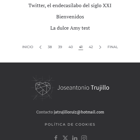
Twitter, el endecasílabo del siglo XXI
Bienvenidos
La dulce Amy test
INICIO
38
39
40
41
42
FINAL
Contacto
jatrujilloruiz@hotmail.com
POLÍTICA DE COOKIES