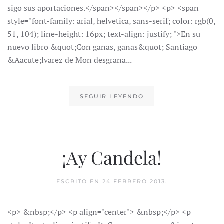
sigo sus aportaciones.</span></span></p> <p> <span
style="font-family: arial, helvetica, sans-serif; color: rgb(0,
51, 104); line-height: 16px; text-align: justify; ">En su
nuevo libro &quot;Con ganas, ganas&quot; Santiago
&Aacute;lvarez de Mon desgrana...
SEGUIR LEYENDO
¡Ay Candela!
ESCRITO EN
24 FEBRERO 2013
.
<p> &nbsp;</p> <p align="center"> &nbsp;</p> <p