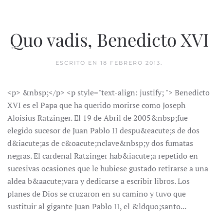
Quo vadis, Benedicto XVI
ESCRITO EN
18 FEBRERO 2013
.
<p> &nbsp;</p> <p style="text-align: justify; "> Benedicto
XVI es el Papa que ha querido morirse como Joseph
Aloisius Ratzinger. El 19 de Abril de 2005&nbsp;fue
elegido sucesor de Juan Pablo II despu&eacute;s de dos
d&iacute;as de c&oacute;nclave&nbsp;y dos fumatas
negras. El cardenal Ratzinger hab&iacute;a repetido en
sucesivas ocasiones que le hubiese gustado retirarse a una
aldea b&aacute;vara y dedicarse a escribir libros. Los
planes de Dios se cruzaron en su camino y tuvo que
sustituir al gigante Juan Pablo II, el &ldquo;santo...