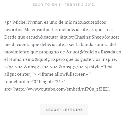
ESCRITO EN
14 FEBRERO 2013
.
<p> Michel Nyman es uno de mis m&uacute;sicos
favoritos. Me encantan las melod&iacute;as que crea.
Desde que escuch&eacute; &quot;Chasing Sheep&quot;
me di cuenta que deb&iacute;a ser la banda sonora del
movimiento que propugno de &quot;Medicina Basada en
el Humanismo&quot;. Espero que os guste y os inspire.
</p> <p> &nbsp;</p> <p> &nbsp;</p> <p style="text-
align: center; "> <iframe allowfullscreen=""
frameborder="0" height="315"
src="http://www.youtube.com/embed/nfP0u_zf3EE"...
SEGUIR LEYENDO